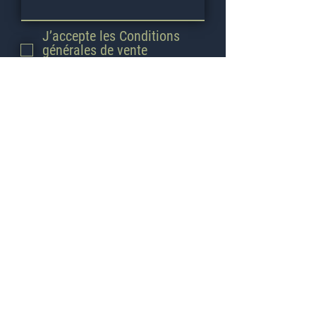
J’accepte les Conditions
générales de vente
Disponibles ici
Envoyer
Éducateur Canin 9
2
Secteurs d'intervention :
92,78,94
,75
Des frais de déplacements (0,50 €/km
A/R au