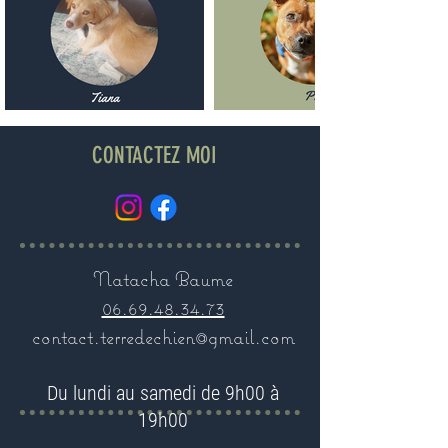
CONTACTEZ MOI
Natacha Baume
06.69.48.34.73
contact.terredechien@gmail.com
Du lundi au samedi de 9h00 à
19h00